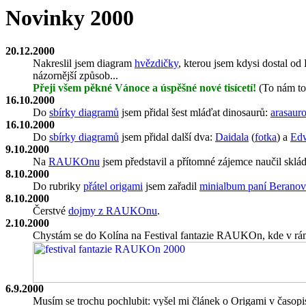
Novinky 2000
20.12.2000
Nakreslil jsem diagram
hvězdičky
, kterou jsem kdysi dostal o
názornější způsob...
Přeji všem pěkné Vánoce a úspěšné nové tisícetí!
(To nám to l
16.10.2000
Do
sbírky diagramů
jsem přidal šest mláďat dinosaurů:
arasaur
16.10.2000
Do
sbírky diagramů
jsem přidal další dva:
Daidala
(
fotka
) a
Edw
9.10.2000
Na
RAUKOnu
jsem představil a přítomné zájemce naučil sklá
8.10.2000
Do rubriky
přátel origami
jsem zařadil
minialbum paní Beranov
8.10.2000
Čerstvé
dojmy z RAUKOnu
.
2.10.2000
Chystám se do Kolína na Festival fantazie RAUKOn, kde v rá
6.9.2000
Musím se trochu pochlubit: vyšel mi článek o Origami v časop