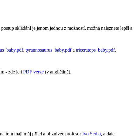
postup skládání je jenom jednou z možností, možná naleznete lepší a
rus_baby.pdf
,
tyrannosaurus_baby.pdf
a
triceratops_baby.pdf
.
ám - zde je i
PDF verze
(v angličtině).
 na tom mají můj přítel a příznivec profesor
Ivo Serba
, a dále