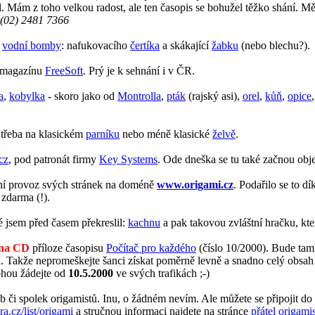
 Mám z toho velkou radost, ale ten časopis se bohužel těžko shání. Měl
. (02) 2481 7366
u
vodní bomby
: nafukovacího
čertíka
a skákající
žabku
(nebo blechu?).
o magazínu
FreeSoft
. Prý je k sehnání i v ČR.
a
,
kobylka
- skoro jako od
Montrolla
,
pták
(rajský asi),
orel
,
kůň
,
opice
t třeba na klasickém
parníku
nebo méně klasické
želvě
.
cz
, pod patronát firmy
Key Systems
. Ode dneška se tu také začnou obj
bní provoz svých stránek na doméně
www.origami.cz
. Podařilo se to d
 zdarma (!).
 jsem před časem překreslil:
kachnu
a pak takovou zvláštní hračku, kte
 na CD
příloze časopisu
Počítač pro každého
(číslo 10/2000). Bude tam
. Takže nepromeškejte šanci získat poměrně levně a snadno celý obsah
ohou žádejte od
10.5.2000
ve svých trafikách ;-)
b či spolek origamistů. Inu, o žádném nevím. Ale můžete se připojit do
a.cz/list/origami
a stručnou informaci najdete na stránce
přátel origami