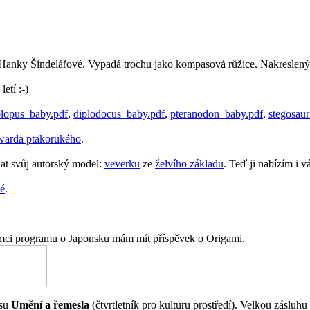
d Hanky Šindelářové. Vypadá trochu jako kompasová růžice. Nakreslený 
etí :-)
olopus_baby.pdf
,
diplodocus_baby.pdf
,
pteranodon_baby.pdf
,
stegosau
arda ptakorukého
.
dat svůj autorský model:
veverku
ze
želvího základu
. Teď ji nabízím i v
é
.
mci programu o Japonsku mám mít příspěvek o Origami.
isu
Umění a řemesla
(čtvrtletník pro kulturu prostředí). Velkou zásluhu