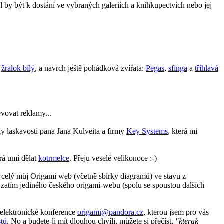
 by být k dostání ve vybraných galeriích a knihkupectvích nebo jej
,
žralok bílý
, a navrch ještě pohádková zvířata:
Pegas
,
sfinga
a
tříhlavá
evovat reklamy...
íky laskavosti pana Jana Kulveita a firmy
Key Systems
, která mi
rá umí dělat
kotrmelce
. Přeju veselé velikonoce :-)
 celý můj Origami web (včetně sbírky diagramů) ve stavu z
 zatím jediného českého origami-webu (spolu se spoustou dalších
 elektronické konference
origami@pandora.cz
, kterou jsem pro vás
stů
. No a budete-li mít dlouhou chvíli, můžete si přečíst,
"kterak