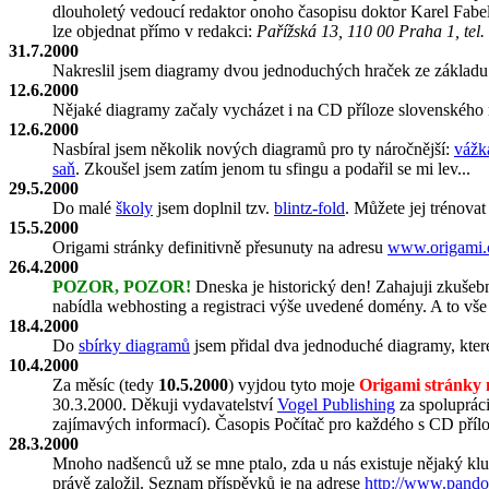
dlouholetý vedoucí redaktor onoho časopisu doktor Karel Fabel.
lze objednat přímo v redakci:
Pařížská 13, 110 00 Praha 1, tel
31.7.2000
Nakreslil jsem diagramy dvou jednoduchých hraček ze základ
12.6.2000
Nějaké diagramy začaly vycházet i na CD příloze slovenskéh
12.6.2000
Nasbíral jsem několik nových diagramů pro ty náročnější:
vážk
saň
. Zkoušel jsem zatím jenom tu sfingu a podařil se mi lev...
29.5.2000
Do malé
školy
jsem doplnil tzv.
blintz-fold
. Můžete jej trénova
15.5.2000
Origami stránky definitivně přesunuty na adresu
www.origami.
26.4.2000
POZOR, POZOR!
Dneska je historický den! Zahajuji zkuše
nabídla webhosting a registraci výše uvedené domény. A to vše
18.4.2000
Do
sbírky diagramů
jsem přidal dva jednoduché diagramy, které
10.4.2000
Za měsíc (tedy
10.5.2000
) vyjdou tyto moje
Origami stránky
30.3.2000. Děkuji vydavatelství
Vogel Publishing
za spolupráci
zajímavých informací). Časopis Počítač pro každého s CD příl
28.3.2000
Mnoho nadšenců už se mne ptalo, zda u nás existuje nějaký klu
právě založil. Seznam příspěvků je na adrese
http://www.pandor